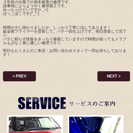
２年前の台風での倒木被害の修理です。
諸事情によりようやく修理着工です。
めっちゃひどいです(> _<)
ぼっこぼこです(^_^;)
時間が少し掛かりましたが、しっかり丁寧に治してあります！
鈑金後プライマーを塗装して、パテ一回仕上げです。明日塗装して完了
☆
パテに頼らず鉄板をきっちり修復していますので時間が経ってもトラブ
ルも少なく車に優しい修理です☆
明日もたくさんのご来店・お問い合わせスタッフ一同お待ちしておりま
す！
PREV
NEXT