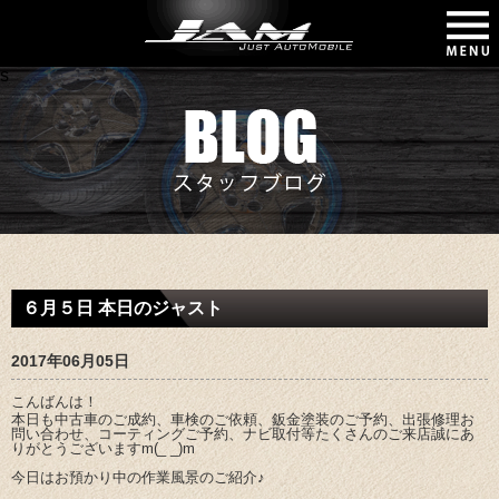
s
パーツ取付・カスタム
よくあるご質問
JAMについて
車検・整備
中古車販売
サービス
板金塗装
新車販売
施工事例
会社情報
６月５日 本日のジャスト
2017年06月05日
こんばんは！
本日も中古車のご成約、車検のご依頼、鈑金塗装のご予約、出張修理お
問い合わせ、コーティングご予約、ナビ取付等たくさんのご来店誠にあ
りがとうございますm(_ _)m
今日はお預かり中の作業風景のご紹介♪